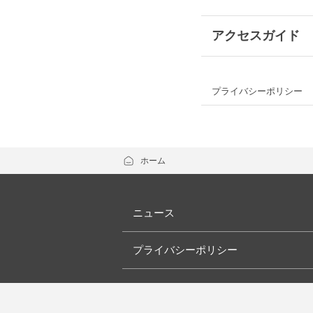
- お客さま感謝デー
ニュースTOP
アクセスガイド
- G.G.感謝デー
- ショップニュース
プライバシーポリシー
- 新店・閉店・リニ
- モールからのお知
ホーム
ニュース
プライバシーポリシー